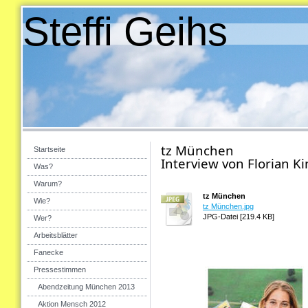
Steffi Geihs
tz München
Startseite
Interview von Florian 
Was?
Warum?
tz München
Wie?
tz München.jpg
JPG-Datei [219.4 KB]
Wer?
Arbeitsblätter
Fanecke
Pressestimmen
Abendzeitung München 2013
Aktion Mensch 2012