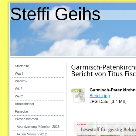
Steffi Geihs
Garmisch-Patenkirch
Startseite
Bericht von Titus Fi
Was?
Warum?
Wie?
Garmisch-Patenkirchne
Bericht.jpg
Wer?
JPG-Datei [3.4 MB]
Arbeitsblätter
Fanecke
Pressestimmen
Abendzeitung München 2013
Aktion Mensch 2012