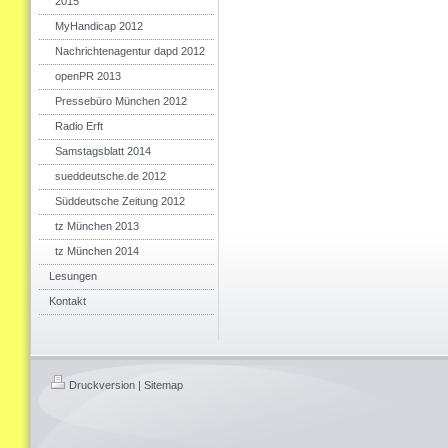
2015
MyHandicap 2012
Nachrichtenagentur dapd 2012
openPR 2013
Pressebüro München 2012
Radio Erft
Samstagsblatt 2014
sueddeutsche.de 2012
Süddeutsche Zeitung 2012
tz München 2013
tz München 2014
Lesungen
Kontakt
Druckversion
|
Sitemap