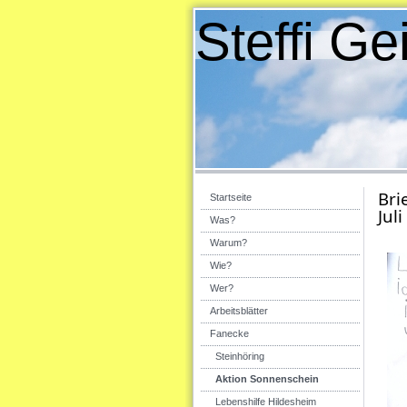
Steffi Ge
Bri
Startseite
Jul
Was?
Warum?
Wie?
Wer?
Arbeitsblätter
Fanecke
Steinhöring
Aktion Sonnenschein
Lebenshilfe Hildesheim